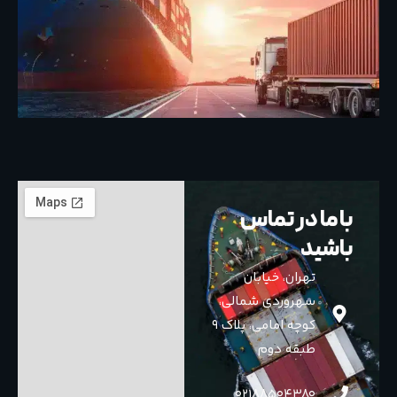
با ما در تماس
باشید
تهران، خیابان
سهروردی شمالی،
کوچه امامی، پلاک ٩
طبقه دوم
02188504380