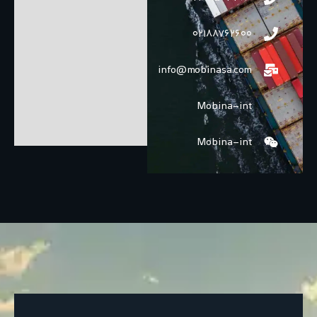
02188762600
info@mobinasa.com
Mobina-int
Mobina-int