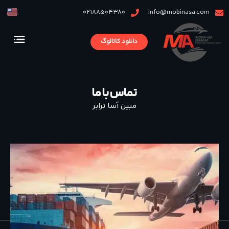
02188504380
info@mobinasa.com
دانلود کاتالوگ
تماس با ما
مبین آسا ترابر