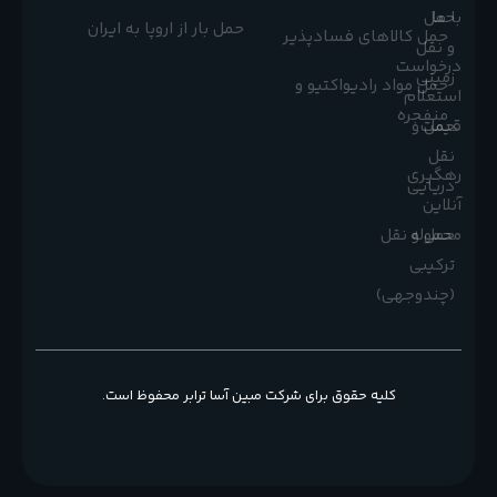
با ما
حمل
حمل بار از اروپا به ایران
حمل کالاهای فسادپذیر
و نقل
درخواست
زمینی
حمل مواد رادیواکتیو و
استعلام
منفجره
قیمت
حمل و
نقل
رهگیری
دریایی
آنلاین
محموله
حمل و نقل
ترکیبی
(چندوجهی)
کلیه حقوق برای شرکت مبین آسا ترابر محفوظ است.