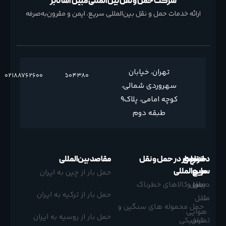
شرکت حمل و نقل بین المللی مبین آسا تابر
ارائه خدمات حمل و نقل بین‌المللی سریع، ایمن و مقرون‌به‌صرفه
تهران، خیابان
02188762600
02188504380
سهروردی شمالی،
کوچه امامی، پلاک9
طبقه دوم
خدمات
دسترسی
انواع بار در حمل و نقل
مقاصد بین‌المللی
ما
سریع
بین‌المللی
حمل بار از چین به ایران
درباره
حمل و
حمل کالاهای خطرناک
حمل بار از ترکیه به ایران
ما
نقل
حمل محموله های سنگین و
هوایی
حمل بار از روسیه به ایران
تماس
ترافیکی