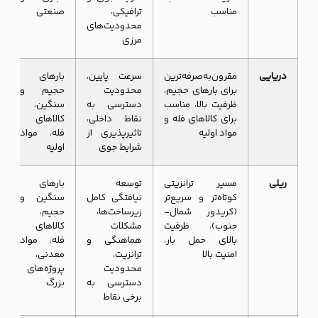
مناسب
ترافیکی،
صنعتی
محدودیت‌های
مرزی
دریایی
مقرون‌به‌صرفه‌ترین
سرعت پایین،
بارهای
برای بارهای حجیم،
محدودیت
حجیم و
ظرفیت بالا، مناسب
دسترسی به
سنگین،
برای کالاهای فله و
نقاط داخلی،
کالاهای
مواد اولیه
تاثیرپذیری از
فله، مواد
شرایط جوی
اولیه
ریلی
مسیر ترانزیتی
توسعه
بارهای
کوتاه‌تر و سریع‌تر
نیافتگی کامل
سنگین و
(کریدور شمال-
زیرساخت‌ها،
حجیم،
جنوب)، ظرفیت
مشکلات
کالاهای
بالای حمل بار،
هماهنگی و
فله، مواد
امنیت بالا
ترانزیت،
معدنی،
محدودیت
پروژه‌های
دسترسی به
بزرگ
برخی نقاط