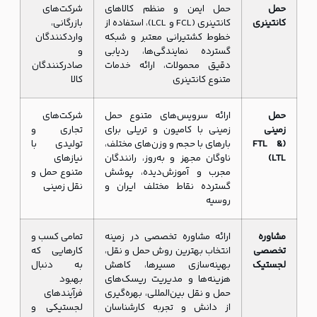
حمل
حمل ایمن و منظم کالاهای
شرکت‌های
کانتینری
کانتینری (FCL و LCL)، استفاده از
بازرگانی،
خطوط کشتیرانی معتبر و شبکه
واردکنندگان
گسترده نمایندگی‌ها، ردیابی
و
دقیق محمولات، ارائه خدمات
صادرکنندگان
متنوع کانتینری
کالا
حمل
ارائه سرویس‌های متنوع حمل
شرکت‌های
زمینی
زمینی با کامیون و تریلی برای
تجاری و
(FTL &
بارهای با حجم و وزن‌های مختلف،
تولیدی با
LTL)
ناوگان مجهز و به‌روز، رانندگان
نیازهای
مجرب و آموزش‌دیده، پوشش
متنوع حمل و
گسترده نقاط مختلف ایران و
نقل زمینی
روسیه
مشاوره
ارائه مشاوره تخصصی در زمینه
تمامی کسب و
تخصصی
انتخاب بهترین روش حمل و نقل،
کارهایی که
لجستیک
بهینه‌سازی مسیرها، کاهش
به دنبال
هزینه‌ها و مدیریت ریسک‌های
بهبود
حمل و نقل بین‌المللی، بهره‌گیری
فرآیندهای
از دانش و تجربه کارشناسان
لجستیکی و