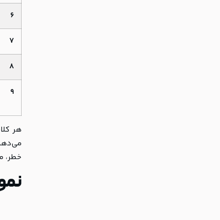
۶
۷
۸
۹
هر کلا
خطر، م
نمو