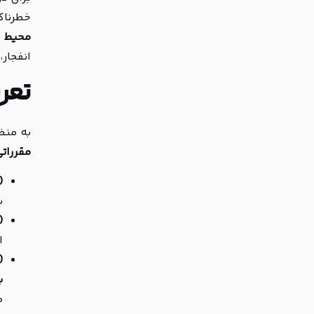
خطرناک
محیط ز
انفجار،
تعریف
به منظ
مقررات
:
بین
:
ا
:
ب
م