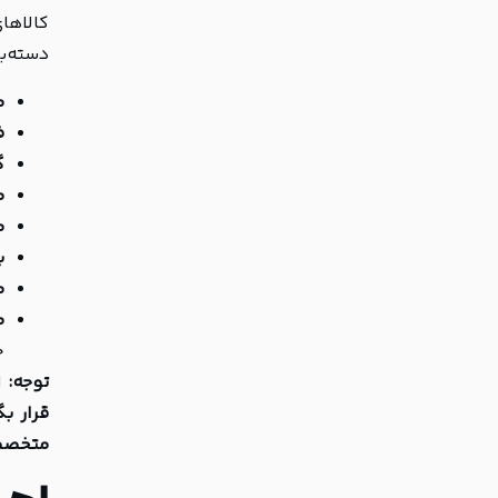
کالاها
دسته‌بن
م
ف
گ
م
م
ب
م
م
خ
توجه:
ا
قرار بگ
متخصصا