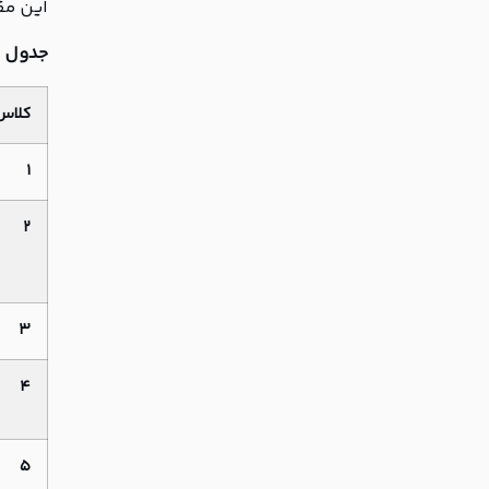
این مق
جدول طبقه
کلاس
۱
۲
۳
۴
۵