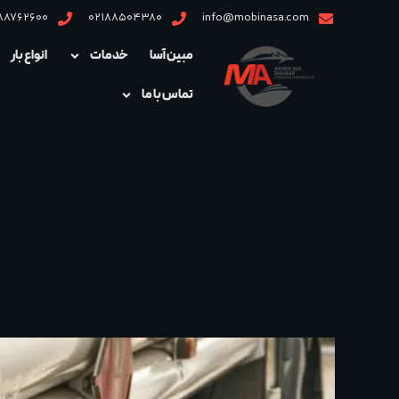
88762600
02188504380
info@mobinasa.com
مبین آسا
خدمات
انواع بار
تماس با ما