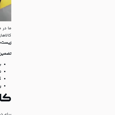
ما در م
کالاها
زیست‌
تضمین م
ب
ن
ک
ر
کال
برای در