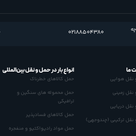
چه
0
02188504380
 ما
انواع بار در حمل و نقل بین‌المللی
 نقل هوایی
حمل کالاهای خطرناک
نقل زمینی
حمل محموله های سنگین و
ترافیکی
نقل دریایی
حمل کالاهای فسادپذیر
نقل ترکیبی (چندوجهی)
حمل مواد رادیواکتیو و منفجره