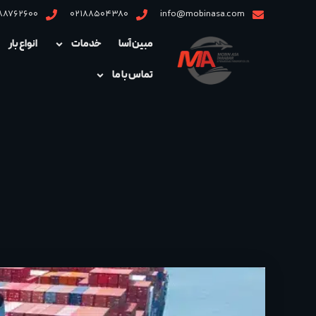
88762600
02188504380
info@mobinasa.com
مبین آسا
خدمات
انواع بار
تماس با ما