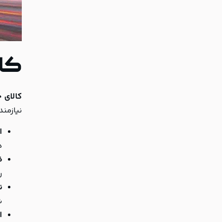
کال
کالای
نیازمند
ا
ه
ظ
ر
ن
ش
ا