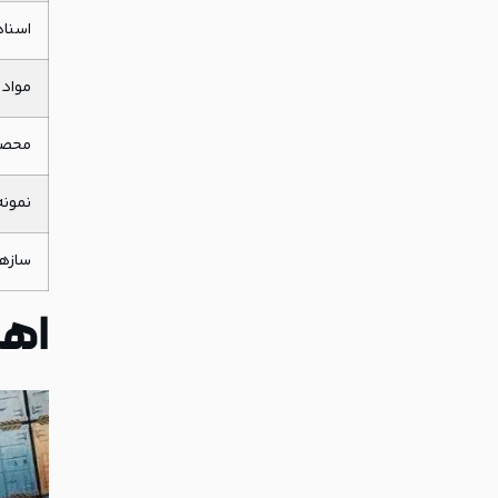
اسناد
مواد 
محصو
نمونه
سازه
اهم