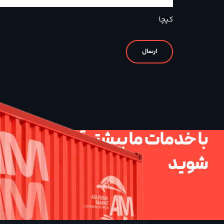
کپچا
با خدمات ما بیشتر آشنا
شوید