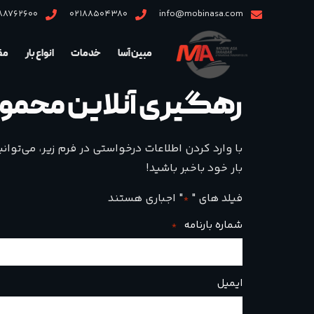
88762600
02188504380
info@mobinasa.com
مبین آسا
خدمات
انواع بار
مقا
رهگیری آنلاین محمول
با وارد کردن اطلاعات درخواستی در فرم زیر، می‌توا
بار خود باخبر باشید!
فیلد های "
" اجباری هستند
*
شماره بارنامه
*
ایمیل